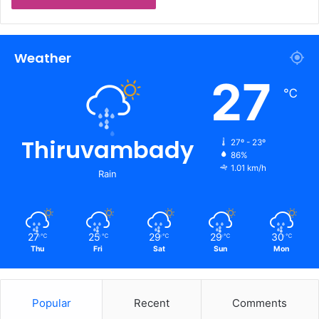
Weather
27
℃
Thiruvambady
27º - 23º
86%
1.01 km/h
Rain
27
25
29
29
30
℃
℃
℃
℃
℃
Thu
Fri
Sat
Sun
Mon
Popular
Recent
Comments