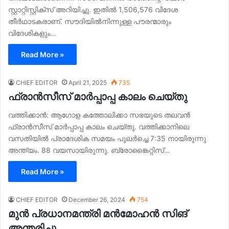
സ്റ്റാറ്റിസ്റ്റിക്സ് അറിയിച്ചു. ഇതിൽ 1,506,576 വിദേശ
തീർഥാടകരാണ്. സൗദിയിൽനിന്നുള്ള പൗരന്മാരും
വിദേശികളും…
Read More »
CHIEF EDITOR
April 21, 2025
735
ഫ്രാൻസീസ് മാർപ്പാപ്പ കാലം ചെയ്തു
വത്തിക്കാൻ: ആഗോള കത്തോലിക്കാ സഭയുടെ തലവൻ
ഫ്രാൻസീസ് മാർപ്പാപ്പ കാലം ചെയ്തു. വത്തിക്കാനിലെ
വസതിയിൽ പ്രാദേശിക സമയം പുലർച്ചെ 7:35 നായിരുന്നു
അന്ത്യം. 88 വയസായിരുന്നു. ബ്രോങ്കൈറ്റിസ്…
Read More »
CHIEF EDITOR
December 26, 2024
754
മുൻ പ്രധാനമന്ത്രി മൻമോഹൻ സിങ്
അന്തരിച്ചു