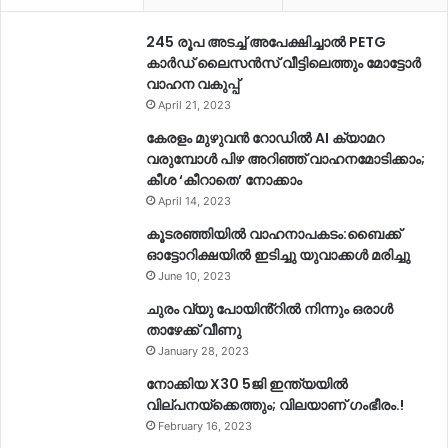
245 രൂപ അടച്ച് അപേക്ഷിച്ചാൽ PETG
കാർഡ് ലൈസൻസ് വീട്ടിലെത്തും മോട്ടോർ
വാഹന വകുപ്പ്
April 21, 2023
കേരളം മുഴുവന്‍ റോഡില്‍ AI ക്യാമറ
വരുമ്പോള്‍ പിഴ അറിഞ്ഞ് വാഹനമോടിക്കാം;
കീശ ‘കീറാതെ’ നോക്കാം
April 14, 2023
കൂടരഞ്ഞിയിൽ വാഹനാപകടം:ബൈക്ക്
ഓട്ടോറിക്ഷയിൽ ഇടിച്ചു യുവാക്കൾ മരിച്ചു
June 10, 2023
ചുരം വ്യു പോയിൻ്റിൽ നിന്നും ഒരാൾ
താഴേക്ക് വീണു
January 28, 2023
നോക്കിയ X30 5ജി ഇന്ത്യയിൽ
വില്പനയ്ക്കെത്തും; വിലയാണ് ഗംഭീരം.!
February 16, 2023