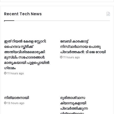
Recent Tech News
ഇത് റിയൽ കേരള സ്റ്റാേറി;
ബേബി കാരക്കാട്ട്
ഹൈന്ദവ സ്ത്രീക്ക്
നിസ്വാർഥനായ പൊതു
അന്ത്യവിശ്രമമൊരുക്കി
പ്രവർത്തകൻ: ടി ജെ റോയി
മുസ്ലിം സഹോദരങ്ങൾ;
11 hours ago
മാതൃകയായി പൂളപ്പൊയിൽ
ഗ്രാമം
11 hours ago
നിര്യാതനായി
ദുരിതാശ്വാസ
ക്യാമ്പുകളായി
13 hours ago
പ്രവര്‍ത്തിക്കുന്ന
വിദ്യാഭ്യാസ