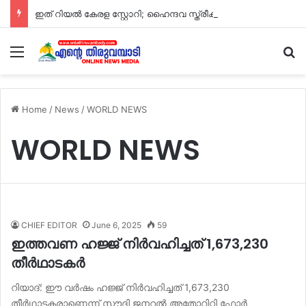
ഇത് റിയൽ കേരള സ്റ്റാേറി; ഹൈന്ദവ സ്ത്രീക്ക് അന്ത്യവിശ്രമമൊരുക്കി മുസ്ലിം സഹോദരങ്ങൾ; മാതൃകയായി പൂളപ്പൊയിൽ ഗ്രാമം
Menu
S
Home
/
News
/
WORLD NEWS
WORLD NEWS
CHIEF EDITOR
June 6, 2025
59
ഇത്തവണ ഹജ്ജ് നിർവഹിച്ചത് 1,673,230
തീർഥാടകർ
റിയാദ്: ഈ വർഷം ഹജ്ജ് നിർവഹിച്ചത് 1,673,230
തീർഥാടകരാണെന്ന് സൗദി ജനറൽ അതോറിറ്റി ഫോർ