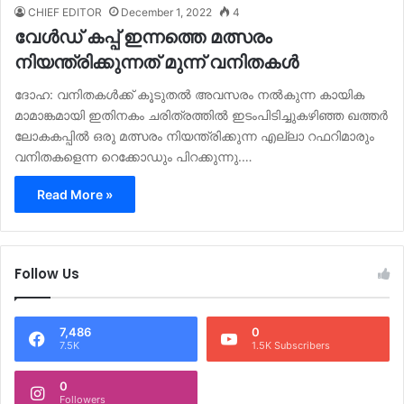
CHIEF EDITOR
December 1, 2022
4
വേൾഡ് കപ്പ് ഇന്നത്തെ മത്സരം
നിയന്ത്രിക്കുന്നത് മുന്ന് വനിതകൾ
ദോഹ: വനിതകൾക്ക് കൂടുതൽ അവസരം നൽകുന്ന കായിക
മാമാങ്കമായി ഇതിനകം ചരിത്രത്തിൽ ഇടംപിടിച്ചുകഴിഞ്ഞ ഖത്തർ
ലോകകപ്പിൽ ഒരു മത്സരം നിയന്ത്രിക്കുന്ന എല്ലാ റഫറിമാരും
വനിതകളെന്ന റെക്കോഡും പിറക്കുന്നു.…
Read More »
Follow Us
7,486
0
7.5K
1.5K Subscribers
0
Followers