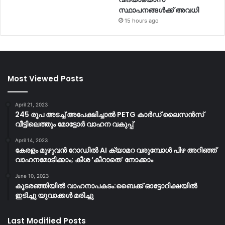
സ്ഥാപനങ്ങള്‍ക്ക് അവധി
15 hours ago
Most Viewed Posts
April 21, 2023
245 രൂപ അടച്ച് അപേക്ഷിച്ചാൽ PETG കാർഡ് ലൈസൻസ്
വീട്ടിലെത്തും മോട്ടോർ വാഹന വകുപ്പ്
April 14, 2023
കേരളം മുഴുവന്‍ റോഡില്‍ AI ക്യാമറ വരുമ്പോള്‍ പിഴ അറിഞ്ഞ്
വാഹനമോടിക്കാം; കീശ ‘കീറാതെ’ നോക്കാം
June 10, 2023
കൂടരഞ്ഞിയിൽ വാഹനാപകടം:ബൈക്ക് ഓട്ടോറിക്ഷയിൽ
ഇടിച്ചു യുവാക്കൾ മരിച്ചു
Last Modified Posts