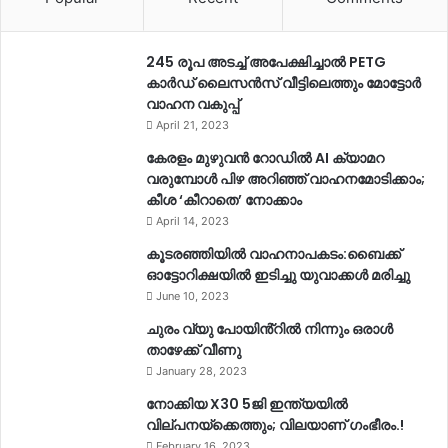
245 രൂപ അടച്ച് അപേക്ഷിച്ചാൽ PETG
കാർഡ് ലൈസൻസ് വീട്ടിലെത്തും മോട്ടോർ
വാഹന വകുപ്പ്
April 21, 2023
കേരളം മുഴുവന്‍ റോഡില്‍ AI ക്യാമറ
വരുമ്പോള്‍ പിഴ അറിഞ്ഞ് വാഹനമോടിക്കാം;
കീശ ‘കീറാതെ’ നോക്കാം
April 14, 2023
കൂടരഞ്ഞിയിൽ വാഹനാപകടം:ബൈക്ക്
ഓട്ടോറിക്ഷയിൽ ഇടിച്ചു യുവാക്കൾ മരിച്ചു
June 10, 2023
ചുരം വ്യു പോയിൻ്റിൽ നിന്നും ഒരാൾ
താഴേക്ക് വീണു
January 28, 2023
നോക്കിയ X30 5ജി ഇന്ത്യയിൽ
വില്പനയ്ക്കെത്തും; വിലയാണ് ഗംഭീരം.!
February 16, 2023