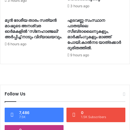
3 hours ago
3 hours ago
മുൻ ദേശീയ താരം സത്യൻ
എടവണ്ണ സംസ്ഥാന
മാഷുടെ അനശ്വര
പാതയിലെ
ഓർമകളിൽ ‘സ്‌നേഹാഞ്ജലി’
സീബ്രാലൈനുകളും,
അർപ്പിച്ച് നാടും വിദ്യാലയവും.
മാർക്കിംഗുകളും മാഞ്ഞ്
പോയി;കാൽനട യാത്രക്കാർ
6 hours ago
ദുരിതത്തിൽ.
9 hours ago
Follow Us
7,486
0
7.5K
1.5K Subscribers