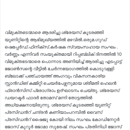
email
വിമുക്തഭടന്മാരെ ആദരിച്ചു
.ശ്രേയസ് കൂടരഞ്ഞി
യൂണിറ്റിന്റെ ആഭിമുഖ്യത്തിൽ മഴവിൽ.ഒരുമ.ഗുഡ്
ഷെപ്പേർഡ്.ഫിനിക്സ്.കർഷക സ്വയംസഹായ സംഘം .
വർണ്ണം എന്നിവർ സംയുക്തമായി റിപ്പബ്ലിക് ദിനത്തിൽ 10
വിമുക്തഭടന്മാരെ പൊന്നാട അണിയിച്ച് ആദരിച്ചു എടപ്പാട്ട്
ജോൺസന്റെ വീട്ടിൽ ചേർന്നയോഗത്തിൽ കൊടുവള്ളി
ബ്ലോക്ക് പഞ്ചായത്ത് അംഗവും വികസനകാര്യ
സ്റ്റാൻഡിങ് കമ്മിറ്റി ചെയർപേഴ്സനുമായ ശ്രീമതി ഹെലൻ
ഫ്രാൻസിസ് പ്രോഗ്രാം ഉദ്ഘാടനം ചെയ്തു. ശ്രേയസ്
ഡയറക്ടർ ഫാദർ തോമസ് മന്നി തോട്ടത്തിൽ
അധ്യക്ഷനായിരുന്നു. ശ്രേയസ് കൂടരഞ്ഞി യൂണിറ്റ്
പ്രസിഡൻറ് ചന്ദ്രൻ കണിയാംപറമ്പിൽ വൈസ്
പ്രസിഡൻറ് ഷൈജു കോയി നിലം സംഘം കോഡിനേറ്റർ
ജോസ് കുറൂർ ജോമാ സുരേഷ്. സംഘം പ്രതിനിധി ജോസ്