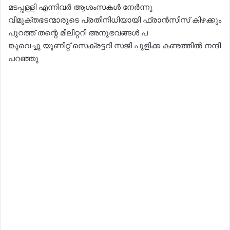
മടപ്പള്ളി എന്നിവർ ആശംസകൾ നേർന്നു
വിമുക്തഭടന്മാരുടെ പ്രതിനിധിയായി ഫ്രാൻസിസ് കിഴക്കും
പുറത്ത് തന്റെ മിലിറ്ററി അനുഭവങ്ങൾ പ
ങ്കുവെച്ചു യൂണിറ്റ് സെക്രട്ടറി സജി പുളിക്ക കണ്ടത്തിൽ നന്ദി
പറഞ്ഞു