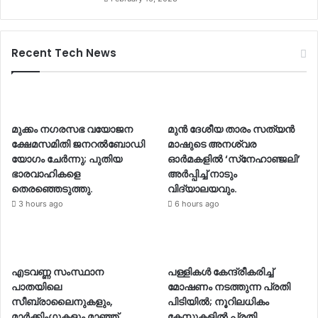
Recent Tech News
മുക്കം നഗരസഭ വയോജന
മുൻ ദേശീയ താരം സത്യൻ
ക്ഷേമസമിതി ജനറൽബോഡി
മാഷുടെ അനശ്വര
യോഗം ചേർന്നു; പുതിയ
ഓർമകളിൽ ‘സ്‌നേഹാഞ്ജലി’
ഭാരവാഹികളെ
അർപ്പിച്ച് നാടും
തെരഞ്ഞെടുത്തു.
വിദ്യാലയവും.
3 hours ago
6 hours ago
എടവണ്ണ സംസ്ഥാന
പള്ളികൾ കേന്ദ്രീകരിച്ച്
പാതയിലെ
മോഷണം നടത്തുന്ന പ്രതി
സീബ്രാലൈനുകളും,
പിടിയിൽ; നൂറിലധികം
മാർക്കിംഗുകളും മാഞ്ഞ്
കേസുകളിൽ പ്രതി