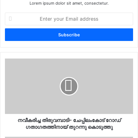
Lorem ipsum dolor sit amet, consectetur.
Enter
your
Email
address
നവീകരിച്ച
തിരുവമ്പാടി-
ചേപ്പിലംകോട്
റോഡ്
ഗതാഗതത്തിനായ്
തുറന്നു
കൊടുത്തു
നവീകരിച്ച തിരുവമ്പാടി- ചേപ്പിലംകോട് റോഡ്
ഗതാഗതത്തിനായ് തുറന്നു കൊടുത്തു