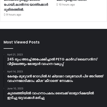
പോയി;കാൽനട യാത്രക്കാർ
10 hours ago
ദുരിതത്തിൽ.
9 hours ago
Most Viewed Posts
April 21, 2023
245 രൂപ അടച്ച് അപേക്ഷിച്ചാൽ PETG കാർഡ് ലൈസൻസ്
വീട്ടിലെത്തും മോട്ടോർ വാഹന വകുപ്പ്
April 14, 2023
കേരളം മുഴുവന്‍ റോഡില്‍ AI ക്യാമറ വരുമ്പോള്‍ പിഴ അറിഞ്ഞ്
വാഹനമോടിക്കാം; കീശ ‘കീറാതെ’ നോക്കാം
June 10, 2023
കൂടരഞ്ഞിയിൽ വാഹനാപകടം:ബൈക്ക് ഓട്ടോറിക്ഷയിൽ
ഇടിച്ചു യുവാക്കൾ മരിച്ചു