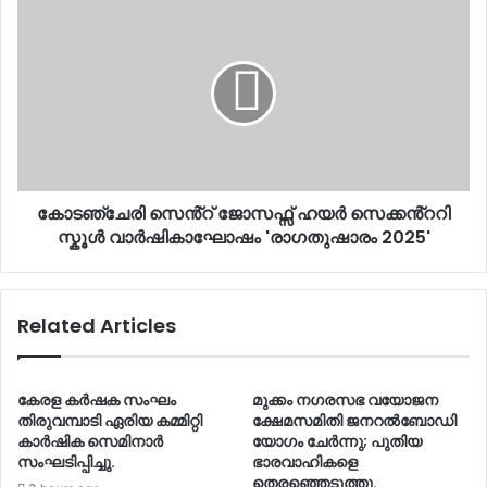
കോടഞ്ചേരി
സെൻ്റ്
ജോസഫ്സ്
ഹയർ
സെക്കൻ്ററി
സ്കൂൾ
വാർഷികാഘോഷം
'രാഗതുഷാരം
2025'
കോടഞ്ചേരി സെൻ്റ് ജോസഫ്സ് ഹയർ സെക്കൻ്ററി
സ്കൂൾ വാർഷികാഘോഷം 'രാഗതുഷാരം 2025'
Related Articles
കേരള കർഷക സംഘം
മുക്കം നഗരസഭ വയോജന
തിരുവമ്പാടി ഏരിയ കമ്മിറ്റി
ക്ഷേമസമിതി ജനറൽബോഡി
കാർഷിക സെമിനാർ
യോഗം ചേർന്നു; പുതിയ
സംഘടിപ്പിച്ചു​.
ഭാരവാഹികളെ
തെരഞ്ഞെടുത്തു.