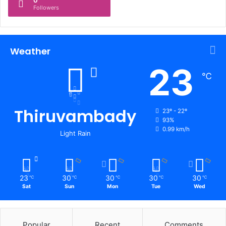
0
Followers
Weather
23
℃
Thiruvambady
23º - 22º
93%
0.99 km/h
Light Rain
23
30
30
30
30
℃
℃
℃
℃
℃
Sat
Sun
Mon
Tue
Wed
Popular
Recent
Comments