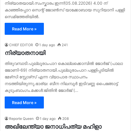
നിര്യാതയായി.സംസ്കാരം:ഇന്ന്(05.08.22026) 4.00 ന്
കാഞ്ഞിരപ്പാറ സെന്റ് ജോൺസ് യാക്കോബായ സുറിയാനി പള്ളി
സെമിത്തേരിയിൽ.
Read More »
CHIEF EDITOR
1 day ago
241
നിര്യാതനായി
തിരുവമ്പാടി:പുല്ലൂരാംപാറ കൊല്ലക്കൊമ്പിൽ ജോർജ് (പാലാ
ജോണി-69) നിര്യാതനായി.പുല്ലൂരാംപാറ പള്ളിപ്പടിയിൽ
മേഴ്‌സി സ്റ്റോഴ്‌സ് എന്ന വ്യാപാര സ്ഥാപനം
നടത്തിയിരുന്നു.ഭാര്യ: ബീന നിലമ്പൂർ ഇടിവണ്ണ പൈങ്ങോട്ട്
കുടുംബാംഗം.മക്കൾ:ജിതിൻ ജോർജ് (…
Read More »
Reporte Queen
1 day ago
208
അഖിലേന്ത്യാ ജനാധിപത്യ മഹിളാ