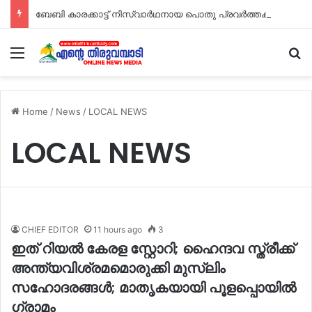
ബേബി കാരക്കാട്ട് നിസ്വാർഥനായ പൊതു പ്രവർത്തകൻ: ടി ജെ റോയി
Menu
S
Home
/
News
/
LOCAL NEWS
LOCAL NEWS
CHIEF EDITOR
11 hours ago
3
ഇത് റിയൽ കേരള സ്റ്റാേറി; ഹൈന്ദവ സ്ത്രീക്ക്
അന്ത്യവിശ്രമമൊരുക്കി മുസ്ലിം
സഹോദരങ്ങൾ; മാതൃകയായി പൂളപ്പൊയിൽ
ഗ്രാമം