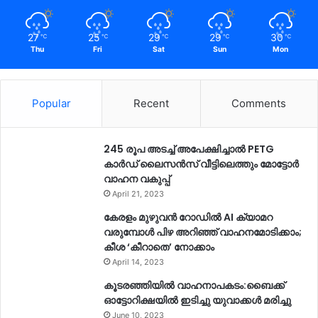
27
25
29
29
30
℃
℃
℃
℃
℃
Thu
Fri
Sat
Sun
Mon
Popular
Recent
Comments
245 രൂപ അടച്ച് അപേക്ഷിച്ചാൽ PETG
കാർഡ് ലൈസൻസ് വീട്ടിലെത്തും മോട്ടോർ
വാഹന വകുപ്പ്
April 21, 2023
കേരളം മുഴുവന്‍ റോഡില്‍ AI ക്യാമറ
വരുമ്പോള്‍ പിഴ അറിഞ്ഞ് വാഹനമോടിക്കാം;
കീശ ‘കീറാതെ’ നോക്കാം
April 14, 2023
കൂടരഞ്ഞിയിൽ വാഹനാപകടം:ബൈക്ക്
ഓട്ടോറിക്ഷയിൽ ഇടിച്ചു യുവാക്കൾ മരിച്ചു
June 10, 2023