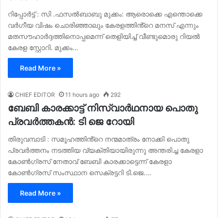
റിപ്പോർട്ട് : സി .ഫസൽബാബു മുക്കം: ആരൊക്കെ എന്തൊക്കെ
വർഗീയ വിഷം ചൊരിഞ്ഞാലും കേരളത്തിൻ്റെ മനസ് എന്നും
മതസൗഹാർദ്ദത്തിനൊപ്പമെന്ന് തെളിയിച്ച് വീണ്ടുമൊരു റിയൽ
കേരള സ്റ്റോറി. മുക്കം…
Read More »
CHIEF EDITOR
11 hours ago
292
ബേബി കാരക്കാട്ട് നിസ്വാർഥനായ പൊതു
പ്രവർത്തകൻ: ടി ജെ റോയി
തിരുവമ്പാടി : സമൂഹത്തിൻ്റെ നന്മമാത്രം നോക്കി പൊതു
പ്രവർത്തനം നടത്തിയ വ്യക്തിയായിരുന്നു അന്തരിച്ച കേരളാ
കോൺഗ്രസ് നേതാവ് ബേബി കാരക്കാട്ടെന്ന് കേരളാ
കോൺഗ്രസ് സംസ്ഥാന സെക്രട്ടറി ടി.ജെ.…
Read More »