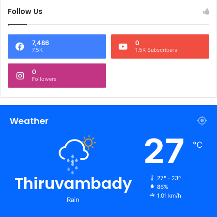
Follow Us
7,486
0
7.5K
1.5K Subscribers
0
Followers
Weather
27
℃
Thiruvambady
27º - 23º
86%
1.01 km/h
Rain