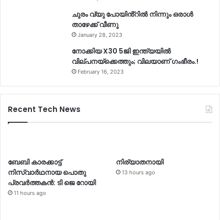
ചുരം വ്യു പോയിൻ്റിൽ നിന്നും ഒരാൾ
താഴേക്ക് വീണു
January 28, 2023
നോക്കിയ X30 5ജി ഇന്ത്യയിൽ
വില്പനയ്ക്കെത്തും; വിലയാണ് ഗംഭീരം.!
February 16, 2023
Recent Tech News
ബേബി കാരക്കാട്ട്
നിര്യാതനായി
നിസ്വാർഥനായ പൊതു
13 hours ago
പ്രവർത്തകൻ: ടി ജെ റോയി
11 hours ago