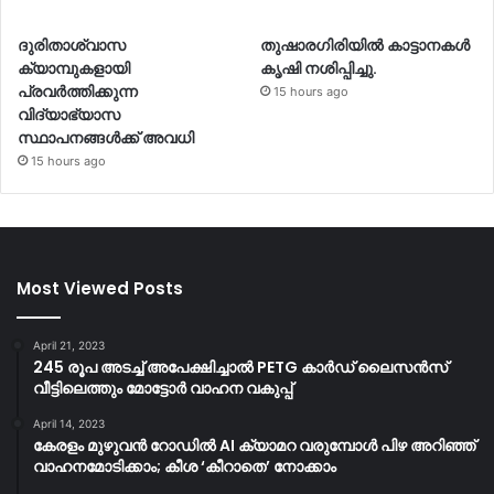
ദുരിതാശ്വാസ
തുഷാരഗിരിയിൽ കാട്ടാനകൾ
ക്യാമ്പുകളായി
കൃഷി നശിപ്പിച്ചു.
പ്രവര്‍ത്തിക്കുന്ന
15 hours ago
വിദ്യാഭ്യാസ
സ്ഥാപനങ്ങള്‍ക്ക് അവധി
15 hours ago
Most Viewed Posts
April 21, 2023
245 രൂപ അടച്ച് അപേക്ഷിച്ചാൽ PETG കാർഡ് ലൈസൻസ്
വീട്ടിലെത്തും മോട്ടോർ വാഹന വകുപ്പ്
April 14, 2023
കേരളം മുഴുവന്‍ റോഡില്‍ AI ക്യാമറ വരുമ്പോള്‍ പിഴ അറിഞ്ഞ്
വാഹനമോടിക്കാം; കീശ ‘കീറാതെ’ നോക്കാം