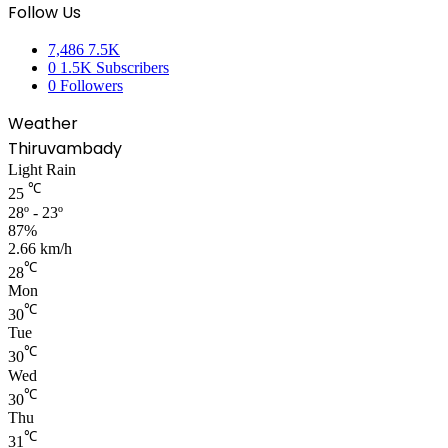
Follow Us
7,486
7.5K
0
1.5K Subscribers
0
Followers
Weather
Thiruvambady
Light Rain
℃
25
28º - 23º
87%
2.66 km/h
℃
28
Mon
℃
30
Tue
℃
30
Wed
℃
30
Thu
℃
31