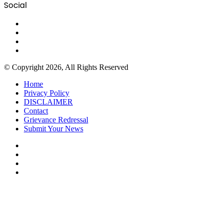
Social
Facebook
X
YouTube
Instagram
© Copyright 2026, All Rights Reserved
Home
Privacy Policy
DISCLAIMER
Contact
Grievance Redressal
Submit Your News
Facebook
X
YouTube
Instagram
Facebook
X
WhatsApp
Telegram
Viber
Back
to
top
button