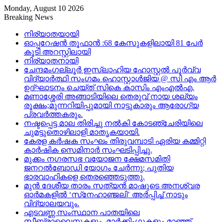
Monday, August 10 2026
Breaking News
നിര്യാതയായി
ഓപ്പറേഷന്‍ തൂഫാൻ :68 കേസുകളിലായി 81 പേര്‍
കൂടി അറസ്റ്റിലായി
നിര്യാതനായി
ചേന്ദമംഗല്ലൂർ ഇസ്‌ലാഹിയ ഹോസ്റ്റൽ പൂർവ്വ
വിദ്യാർത്ഥി സംഗമം ഹൊസ്റ്റാൾജിയ @ സി എം ആർ
ഉദ്ഘാടനം ചെയ്ത് സികെ കാസിം എംഎൽഎ.
മണാശ്ശേരി അങ്ങാടിയിലെ തെരുവ് നായ ശല്യം
രൂക്ഷം;മുന്നറിയിപ്പുമായി നാട്ടുകാരും ആരോഗ്യ
പ്രവർത്തകരും.
നഷ്ടപ്പെട്ട മാല തിരിച്ചു നൽകി കോടഞ്ചേരിയിലെ
ചുമട്ടുതൊഴിലാളി മാതൃകയായി.
കേരള കർഷക സംഘം തിരുവമ്പാടി ഏരിയ കമ്മിറ്റി
കാർഷിക സെമിനാർ സംഘടിപ്പിച്ചു​.
മുക്കം നഗരസഭ വയോജന ക്ഷേമസമിതി
ജനറൽബോഡി യോഗം ചേർന്നു; പുതിയ
ഭാരവാഹികളെ തെരഞ്ഞെടുത്തു.
മുൻ ദേശീയ താരം സത്യൻ മാഷുടെ അനശ്വര
ഓർമകളിൽ ‘സ്‌നേഹാഞ്ജലി’ അർപ്പിച്ച് നാടും
വിദ്യാലയവും.
എടവണ്ണ സംസ്ഥാന പാതയിലെ
സീബ്രാലൈനുകളും, മാർക്കിംഗുകളും മാഞ്ഞ്