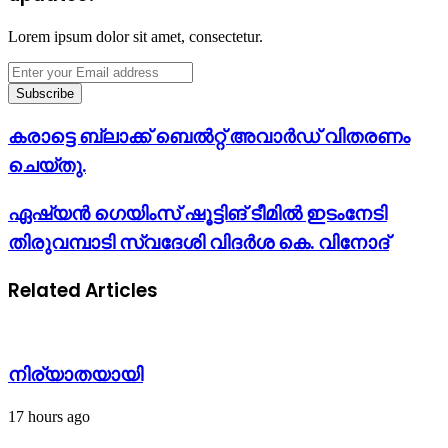
Lorem ipsum dolor sit amet, consectetur.
Enter
your
Email
address
കരാട്ടെ
കരാട്ടെ ബ്ലാക്ക് ബെൽറ്റ് അവാർഡ് വിതരണം
ബ്ലാക്ക്
ചെയ്തു.
ബെൽറ്റ്
അവാർഡ്
വിതരണം
ഏഷ്യൻ
ഏഷ്യൻ ഗെയിംസ് ഷൂട്ടിങ് ടീമിൽ ഇടംനേടി
ചെയ്തു.
ഗെയിംസ്
തിരുവമ്പാടി സ്വദേശി വിദർശ കെ. വിനോദ്
ഷൂട്ടിങ്
ടീമിൽ
ഇടംനേടി
Related Articles
തിരുവമ്പാടി
സ്വദേശി
വിദർശ
കെ.
വിനോദ്
നിര്യാതയായി
17 hours ago