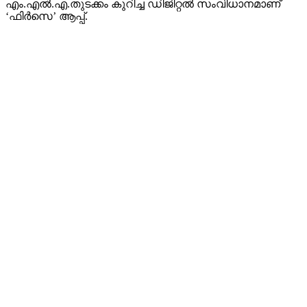
എം.എൽ.എ.തുടക്കം കുറിച്ച ഡിജിറ്റൽ സംവിധാനമാണ്
‘ഫിർസെ’ ആപ്പ്.