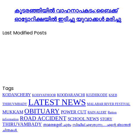
കൂടരഞ്ഞിയിൽ വാഹനാപകടം:ബൈക്ക്
ഓട്ടോറിക്ഷയിൽ ഇടിച്ചു യുവാക്കൾ മരിച്ചു
Last Modified Posts
Tags
KODANCHERY
KOODARANCHI
KOZHIKODE
KSEB
KODIYATHOOR
LATEST NEWS
THIRUVMBADY
MALABAR RIVER FESTIVAL
OBITUARY
MUKKAM
POWER CUT
RAIN ALERT
Ration
ROAD ACCIDENT
SCHOOL NEWS
STORY
information
THIRUVAMBADY
താമരശ്ശേരി ചുരം
സിദ്ധീഖ് എഴുതുന്നു… എന്റെ ഭ്രാന്തൻ
ചിന്തകൾ.