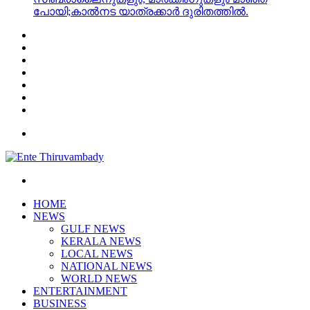
പോയി;കാൽനട യാത്രക്കാർ ദുരിതത്തിൽ.
Facebook
X
YouTube
Instagram
Log
In
Random
Article
Sidebar
Menu
Search
for
HOME
NEWS
GULF NEWS
KERALA NEWS
LOCAL NEWS
NATIONAL NEWS
WORLD NEWS
ENTERTAINMENT
BUSINESS