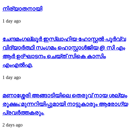
നിര്യാതനായി
1 day ago
ചേന്ദമംഗല്ലൂർ ഇസ്‌ലാഹിയ ഹോസ്റ്റൽ പൂർവ്വ
വിദ്യാർത്ഥി സംഗമം ഹൊസ്റ്റാൾജിയ @ സി എം
ആർ ഉദ്ഘാടനം ചെയ്ത് സികെ കാസിം
എംഎൽഎ.
1 day ago
മണാശ്ശേരി അങ്ങാടിയിലെ തെരുവ് നായ ശല്യം
രൂക്ഷം;മുന്നറിയിപ്പുമായി നാട്ടുകാരും ആരോഗ്യ
പ്രവർത്തകരും.
2 days ago