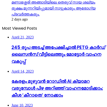
മണാശ്ശേരി അങ്ങാടിയിലെ തെരുവ് നായ ശല്യം
രൂക്ഷം;മുന്നറിയിപ്പുമായി നാട്ടുകാരും ആരോഗ്യ
പ്രവർത്തകരും.
2 days ago
Most Viewed Posts
April 21, 2023
245 രൂപ അടച്ച് അപേക്ഷിച്ചാൽ PETG കാർഡ്
ലൈസൻസ് വീട്ടിലെത്തും മോട്ടോർ വാഹന
വകുപ്പ്
April 14, 2023
കേരളം മുഴുവന്‍ റോഡില്‍ AI ക്യാമറ
വരുമ്പോള്‍ പിഴ അറിഞ്ഞ് വാഹനമോടിക്കാം;
കീശ ‘കീറാതെ’ നോക്കാം
June 10, 2023