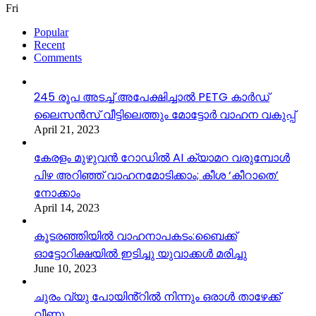
Fri
Popular
Recent
Comments
245 രൂപ അടച്ച് അപേക്ഷിച്ചാൽ PETG കാർഡ്
ലൈസൻസ് വീട്ടിലെത്തും മോട്ടോർ വാഹന വകുപ്പ്
April 21, 2023
കേരളം മുഴുവന്‍ റോഡില്‍ AI ക്യാമറ വരുമ്പോള്‍
പിഴ അറിഞ്ഞ് വാഹനമോടിക്കാം; കീശ ‘കീറാതെ’
നോക്കാം
April 14, 2023
കൂടരഞ്ഞിയിൽ വാഹനാപകടം:ബൈക്ക്
ഓട്ടോറിക്ഷയിൽ ഇടിച്ചു യുവാക്കൾ മരിച്ചു
June 10, 2023
ചുരം വ്യു പോയിൻ്റിൽ നിന്നും ഒരാൾ താഴേക്ക്
വീണു