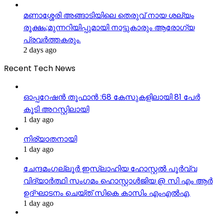
മണാശ്ശേരി അങ്ങാടിയിലെ തെരുവ് നായ ശല്യം
രൂക്ഷം;മുന്നറിയിപ്പുമായി നാട്ടുകാരും ആരോഗ്യ
പ്രവർത്തകരും.
2 days ago
Recent Tech News
ഓപ്പറേഷന്‍ തൂഫാൻ :68 കേസുകളിലായി 81 പേര്‍
കൂടി അറസ്റ്റിലായി
1 day ago
നിര്യാതനായി
1 day ago
ചേന്ദമംഗല്ലൂർ ഇസ്‌ലാഹിയ ഹോസ്റ്റൽ പൂർവ്വ
വിദ്യാർത്ഥി സംഗമം ഹൊസ്റ്റാൾജിയ @ സി എം ആർ
ഉദ്ഘാടനം ചെയ്ത് സികെ കാസിം എംഎൽഎ.
1 day ago