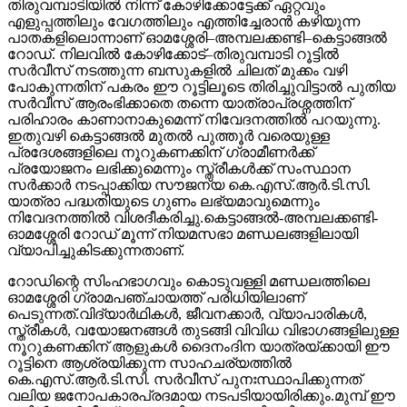
തിരുവമ്പാടിയിൽ നിന്ന് കോഴിക്കോട്ടേക്ക് ഏറ്റവും
എളുപ്പത്തിലും വേഗത്തിലും എത്തിച്ചേരാൻ കഴിയുന്ന
പാതകളിലൊന്നാണ് ഓമശ്ശേരി–അമ്പലക്കണ്ടി–കെട്ടാങ്ങൽ
റോഡ്. നിലവിൽ കോഴിക്കോട്–തിരുവമ്പാടി റൂട്ടിൽ
സർവീസ് നടത്തുന്ന ബസുകളിൽ ചിലത് മുക്കം വഴി
പോകുന്നതിന് പകരം ഈ റൂട്ടിലൂടെ തിരിച്ചുവിട്ടാൽ പുതിയ
സർവീസ് ആരംഭിക്കാതെ തന്നെ യാത്രാപ്രശ്നത്തിന്
പരിഹാരം കാണാനാകുമെന്ന് നിവേദനത്തിൽ പറയുന്നു.
ഇതുവഴി കെട്ടാങ്ങൽ മുതൽ പുത്തൂർ വരെയുള്ള
പ്രദേശങ്ങളിലെ നൂറുകണക്കിന് ഗ്രാമീണർക്ക്
പ്രയോജനം ലഭിക്കുമെന്നും സ്ത്രീകൾക്ക് സംസ്ഥാന
സർക്കാർ നടപ്പാക്കിയ സൗജന്യ കെ.എസ്.ആർ.ടി.സി.
യാത്രാ പദ്ധതിയുടെ ഗുണം ലഭ്യമാവുമെന്നും
നിവേദനത്തിൽ വിശദീകരിച്ചു.കെട്ടാങ്ങൽ-അമ്പലക്കണ്ടി-
ഓമശ്ശേരി റോഡ്‌ മൂന്ന് നിയമസഭാ മണ്ഡലങ്ങളിലായി
വ്യാപിച്ചുകിടക്കുന്നതാണ്.
റോഡിന്റെ സിംഹഭാഗവും കൊടുവള്ളി മണ്ഡലത്തിലെ
ഓമശ്ശേരി ഗ്രാമപഞ്ചായത്ത് പരിധിയിലാണ്
പെടുന്നത്‌.വിദ്യാർഥികൾ, ജീവനക്കാർ, വ്യാപാരികൾ,
സ്ത്രീകൾ, വയോജനങ്ങൾ തുടങ്ങി വിവിധ വിഭാഗങ്ങളിലുള്ള
നൂറുകണക്കിന് ആളുകൾ ദൈനംദിന യാത്രയ്ക്കായി ഈ
റൂട്ടിനെ ആശ്രയിക്കുന്ന സാഹചര്യത്തിൽ
കെ.എസ്.ആർ.ടി.സി. സർവീസ് പുനഃസ്ഥാപിക്കുന്നത്
വലിയ ജനോപകാരപ്രദമായ നടപടിയായിരിക്കും.മുമ്പ് ഈ