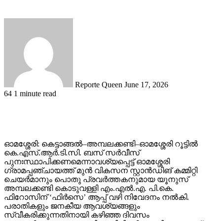
Send
an
email
Reporte Queen
June 17, 2026
64
1 minute read
ഓമശ്ശേരി: കെട്ടാങ്ങൽ–അമ്പലക്കണ്ടി–ഓമശ്ശേരി റൂട്ടിൽ
കെ.എസ്.ആർ.ടി.സി. ബസ് സർവീസ്
പുനഃസ്ഥാപിക്കണമെന്നാവശ്യപ്പെട്ട് ഓമശ്ശേരി
ഗ്രാമപ്പഞ്ചായത്ത് മുൻ വികസന സ്റ്റാൻഡിങ് കമ്മിറ്റി
ചെയർമാനും പൊതു പ്രവർത്തകനുമായ യൂനുസ്
അമ്പലക്കണ്ടി കൊടുവള്ളി എം.എൽ.എ. പി.കെ.
ഫിറോസിന് ‘ഫിർസെ’ ആപ്പ് വഴി നിവേദനം നൽകി.
പരാതികളും ജനകീയ ആവശ്യങ്ങളും
സ്വീകരിക്കുന്നതിനായി കഴിഞ്ഞ ദിവസം