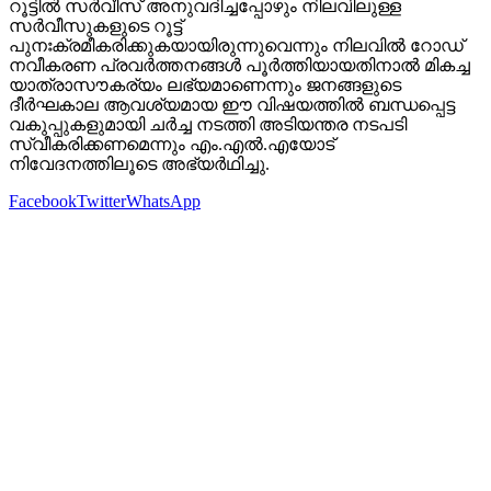
റൂട്ടിൽ സർവീസ് അനുവദിച്ചപ്പോഴും നിലവിലുള്ള
സർവീസുകളുടെ റൂട്ട്
പുനഃക്രമീകരിക്കുകയായിരുന്നുവെന്നും നിലവിൽ റോഡ്
നവീകരണ പ്രവർത്തനങ്ങൾ പൂർത്തിയായതിനാൽ മികച്ച
യാത്രാസൗകര്യം ലഭ്യമാണെന്നും ജനങ്ങളുടെ
ദീർഘകാല ആവശ്യമായ ഈ വിഷയത്തിൽ ബന്ധപ്പെട്ട
വകുപ്പുകളുമായി ചർച്ച നടത്തി അടിയന്തര നടപടി
സ്വീകരിക്കണമെന്നും എം.എൽ.എയോട്
നിവേദനത്തിലൂടെ അഭ്യർഥിച്ചു.
Facebook
Twitter
WhatsApp