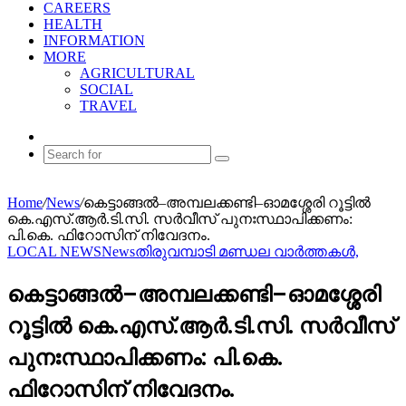
CAREERS
HEALTH
INFORMATION
MORE
AGRICULTURAL
SOCIAL
TRAVEL
Random
Article
Search
for
Home
/
News
/
കെട്ടാങ്ങൽ–അമ്പലക്കണ്ടി–ഓമശ്ശേരി റൂട്ടിൽ
കെ.എസ്.ആർ.ടി.സി. സർവീസ് പുനഃസ്ഥാപിക്കണം:
പി.കെ. ഫിറോസിന് നിവേദനം.
LOCAL NEWS
News
തിരുവമ്പാടി മണ്ഡല വാർത്തകൾ,
കെട്ടാങ്ങൽ–അമ്പലക്കണ്ടി–ഓമശ്ശേരി
റൂട്ടിൽ കെ.എസ്.ആർ.ടി.സി. സർവീസ്
പുനഃസ്ഥാപിക്കണം: പി.കെ.
ഫിറോസിന് നിവേദനം.