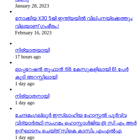
January 28, 2023
നോക്കിയ X30 5ജി ഇന്ത്യയിൽ വില്പനയ്ക്കെത്തും;
വിലയാണ് ഗംഭീരം.!
February 16, 2023
നിര്യാതയായി
17 hours ago
ഓപ്പറേഷന്‍ തൂഫാൻ :68 കേസുകളിലായി 81 പേര്‍
കൂടി അറസ്റ്റിലായി
1 day ago
നിര്യാതനായി
1 day ago
ചേന്ദമംഗല്ലൂർ ഇസ്‌ലാഹിയ ഹോസ്റ്റൽ പൂർവ്വ
വിദ്യാർത്ഥി സംഗമം ഹൊസ്റ്റാൾജിയ @ സി എം ആർ
ഉദ്ഘാടനം ചെയ്ത് സികെ കാസിം എംഎൽഎ.
1 day ago