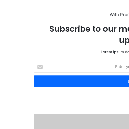
With Pro
Subscribe to our ma
up
Lorem ipsum dol
Enter
your
Email
address
കെട്ടാങ്ങൽ–
അമ്പലക്കണ്ടി–
ഓമശ്ശേരി