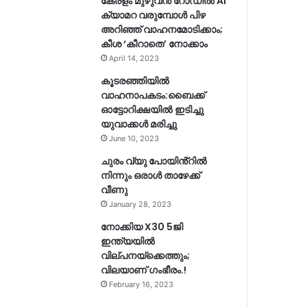
കേരളം മുഴുവന്‍ റോഡില്‍ AI
ക്യാമറ വരുമ്പോള്‍ പിഴ
അറിഞ്ഞ് വാഹനമോടിക്കാം;
കീശ ‘കീറാതെ’ നോക്കാം
April 14, 2023
കൂടരഞ്ഞിയിൽ
വാഹനാപകടം:ബൈക്ക്
ഓട്ടോറിക്ഷയിൽ ഇടിച്ചു
യുവാക്കൾ മരിച്ചു
June 10, 2023
ചുരം വ്യു പോയിൻ്റിൽ
നിന്നും ഒരാൾ താഴേക്ക്
വീണു
January 28, 2023
നോക്കിയ X30 5ജി
ഇന്ത്യയിൽ
വില്പനയ്ക്കെത്തും;
വിലയാണ് ഗംഭീരം.!
February 16, 2023