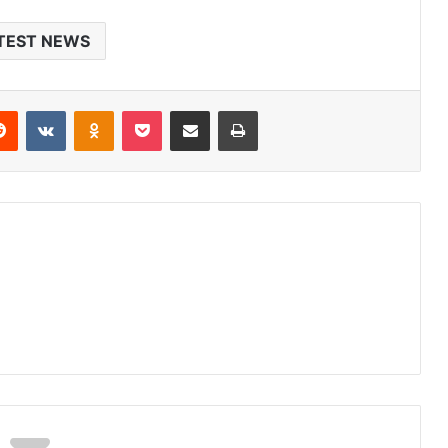
TEST NEWS
erest
Reddit
VKontakte
Odnoklassniki
Pocket
Share via Email
Print