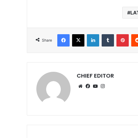
LA
Facebook
X
LinkedIn
Tumblr
Pint
Share
CHIEF EDITOR
Website
Facebook
YouTube
Instagram