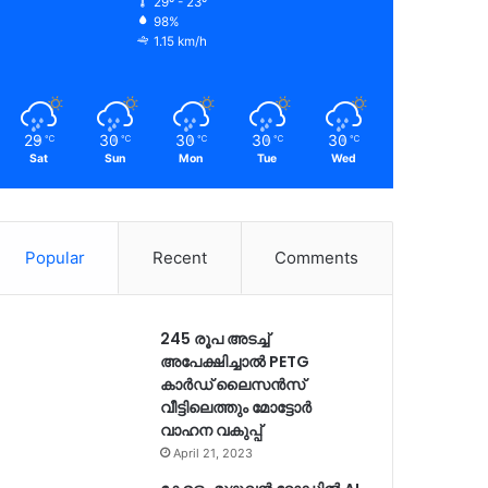
29º - 23º
98%
1.15 km/h
29
30
30
30
30
℃
℃
℃
℃
℃
Sat
Sun
Mon
Tue
Wed
Popular
Recent
Comments
245 രൂപ അടച്ച്
അപേക്ഷിച്ചാൽ PETG
കാർഡ് ലൈസൻസ്
വീട്ടിലെത്തും മോട്ടോർ
വാഹന വകുപ്പ്
April 21, 2023