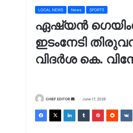
LOCAL NEWS
News
SPORTS
ഏഷ്യൻ ഗെയിംസ് 
ഇടംനേടി തിരുവമ
വിദർശ കെ. വിന
Send
CHIEF EDITOR
June 17, 2026
an
Facebook
X
LinkedIn
Tumblr
Pinterest
Reddit
email