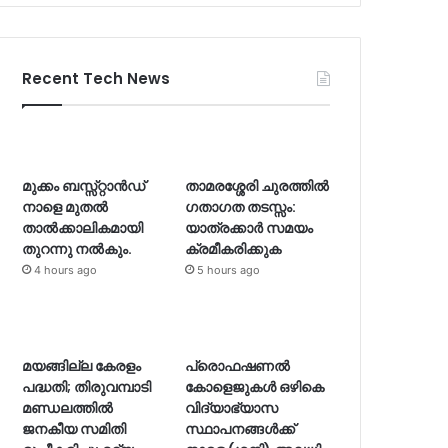
Recent Tech News
മുക്കം ബസ്സ്റ്റാന്‍ഡ്
താമരശ്ശേരി ചുരത്തിൽ
നാളെ മുതല്‍
ഗതാഗത തടസ്സം:
താല്‍ക്കാലികമായി
യാത്രക്കാർ സമയം
തുറന്നു നല്‍കും.
ക്രമീകരിക്കുക
4 hours ago
5 hours ago
മയങ്ങില്ല കേരളം
പ്രൊഫഷണൽ
പദ്ധതി; തിരുവമ്പാടി
കോളെജുകൾ ഒഴികെ
മണ്ഡലത്തിൽ
വിദ്യാഭ്യാസ
ജനകീയ സമിതി
സ്ഥാപനങ്ങൾക്ക്