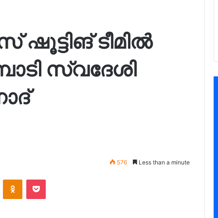
ഷൂട്ടിങ് ടീമിൽ
്പാടി സ്വദേശി
ോദ്
576
Less than a minute
VKontakte
Odnoklassniki
Pocket