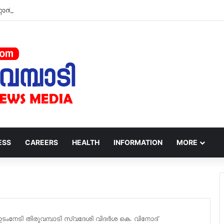
്റ്റാന്‍ഡ് നാളെ മുതല്‍ താല്‍ക്കാലികമായി തുറന്നു നല്‍കും.
ESS
CAREERS
HEALTH
INFORMATION
MORE
ഇടംനേടി തിരുവമ്പാടി സ്വദേശി വിദർശ കെ. വിനോദ്