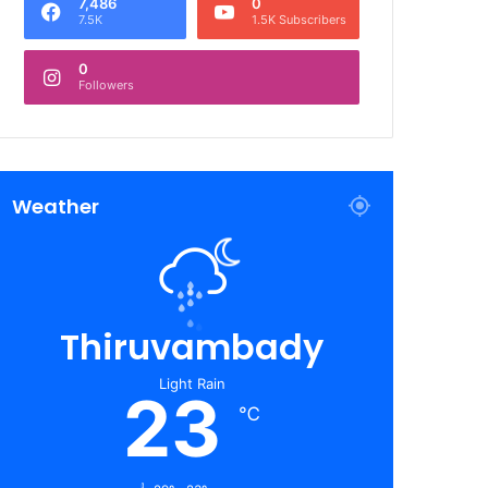
7,486
0
7.5K
1.5K Subscribers
0
Followers
Weather
Thiruvambady
Light Rain
23
℃