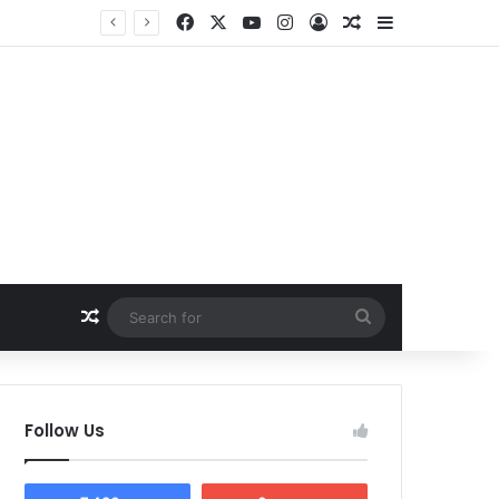
Facebook
X
YouTube
Instagram
Log In
Random Article
Sidebar
Random Article
Search
for
Follow Us