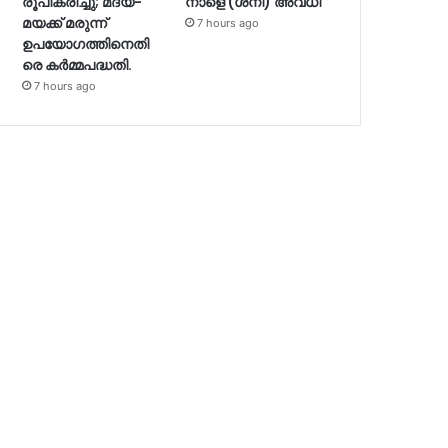
രൂപീകരിച്ചു; മദ്യ-
നാളെ (ശനി) അവധി
മയക്ക് മരുന്ന്
7 hours ago
ഉപയോഗത്തിനെതി
രെ കർമ്മപദ്ധതി.
7 hours ago