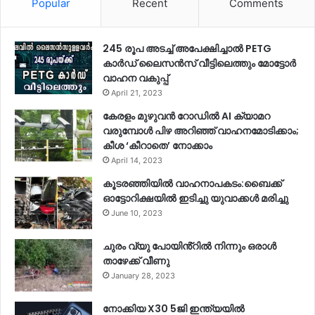
Popular
Recent
Comments
245 രൂപ അടച്ച് അപേക്ഷിച്ചാൽ PETG
കാർഡ് ലൈസൻസ് വീട്ടിലെത്തും മോട്ടോർ
വാഹന വകുപ്പ്
April 21, 2023
കേരളം മുഴുവന്‍ റോഡില്‍ AI ക്യാമറ
വരുമ്പോള്‍ പിഴ അറിഞ്ഞ് വാഹനമോടിക്കാം;
കീശ ‘കീറാതെ’ നോക്കാം
April 14, 2023
കൂടരഞ്ഞിയിൽ വാഹനാപകടം:ബൈക്ക്
ഓട്ടോറിക്ഷയിൽ ഇടിച്ചു യുവാക്കൾ മരിച്ചു
June 10, 2023
ചുരം വ്യു പോയിൻ്റിൽ നിന്നും ഒരാൾ
താഴേക്ക് വീണു
January 28, 2023
നോക്കിയ X30 5ജി ഇന്ത്യയിൽ