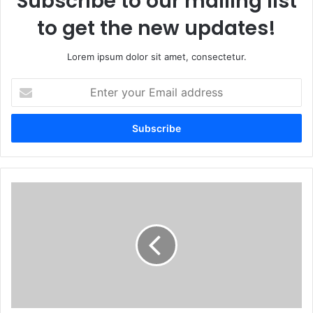
Subscribe to our mailing list
to get the new updates!
Lorem ipsum dolor sit amet, consectetur.
Enter
your
Email
address
തിരുവനന്തപുരത്ത്
വെച്ച്
ബൈക്ക്
ഇടിച്ച്
ചികിത്സയിലായിരുന്ന
യുവതി
മരിച്ചു.