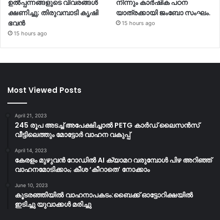
ഉൽപ്പന്നങ്ങളുടെ വിവരങ്ങൾ
നിന്നും കാർഷിക പഠന
ക്ഷണിച്ചു; തിരുവമ്പാടി കൃഷി
യാത്രക്കായി ജംബോ സംഘം.
ഭവൻ
15 hours ago
15 hours ago
Most Viewed Posts
April 21, 2023
245 രൂപ അടച്ച് അപേക്ഷിച്ചാൽ PETG കാർഡ് ലൈസൻസ്
വീട്ടിലെത്തും മോട്ടോർ വാഹന വകുപ്പ്
April 14, 2023
കേരളം മുഴുവന്‍ റോഡില്‍ AI ക്യാമറ വരുമ്പോള്‍ പിഴ അറിഞ്ഞ്
വാഹനമോടിക്കാം; കീശ ‘കീറാതെ’ നോക്കാം
June 10, 2023
കൂടരഞ്ഞിയിൽ വാഹനാപകടം:ബൈക്ക് ഓട്ടോറിക്ഷയിൽ
ഇടിച്ചു യുവാക്കൾ മരിച്ചു