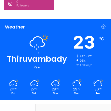
0
Followers
Weather
23
℃
Thiruvambady
24º - 22º
96%
1.31 km/h
Rain
24
27
29
29
30
℃
℃
℃
℃
℃
Fri
Sat
Sun
Mon
Tue