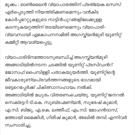
മുക്കം : ഓൺലൈൻ വ്യാപാരത്തിന് പ്രത്യേക സെസ്
ഏർപ്പെടുത്തി നിയന്ത്രിക്കണമെന്നും വൻകിട
കോർപ്പറേറ്റുകളുടെ നാട്ടിൻപുറങ്ങളിലേക്കുള്ള
കടന്നുകയറ്റത്തിന് തടയിടണമെന്നും വ്യാപാരി-
വ്യവസായി ഏകോപനസമിതി അഗസ്ത്യൻമുഴി യൂണിറ്റ്
കമ്മിറ്റി ആവശ്യപ്പെട്ടു.
വ്യാപാരിദിനത്തോടനുബന്ധിച്ച് അഗസ്ത്യൻമുഴി
അങ്ങാടിയിൽനടന്ന ചടങ്ങിൽ യൂണിറ്റ് പ്രസിഡൻറ്
ജോസഫ് പൈമ്പിള്ളി പതാകയുയർത്തി. യൂണിറ്റിന്റെ
ജീവകാരുണ്യപ്രവർത്തനങ്ങളുടെ ഭാഗമായി
ഒട്ടേറെപ്പേർക്ക് ചികിത്സാസഹായം നൽകി.
അങ്ങാടിയിൽ മധുരം വിതരണംചെയ്തു. യൂണിറ്റ് ജനറൽ
സെക്രട്ടറി ടി.കെ. സുബ്രഹ്മണ്യൻ, സുരേഷ് കുമാർ,
എ.സി. ബിജു, എ.കെ. ലത്തീഫ്, എം.സി. മോഹൻദാസ്,
മത്തായി മൈക്കിൾ, ഗിരീഷ് കുമാർ, അഖിൽ തമ്പി എന്നിവർ
സംസാരിച്ചു.