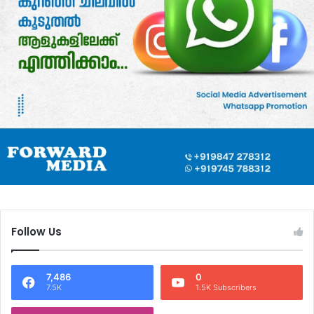
Follow Us
7,486
0
7.5K
1.5K Subscribers