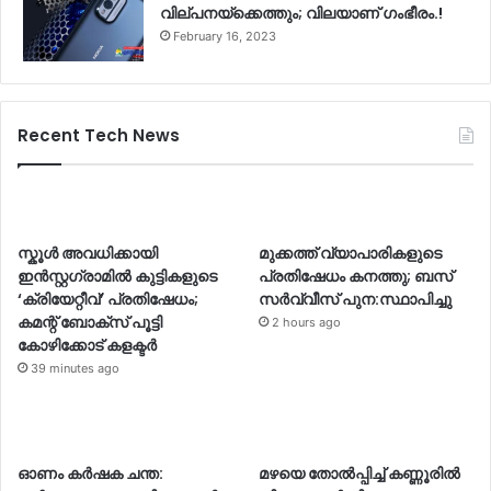
വില്പനയ്ക്കെത്തും; വിലയാണ് ഗംഭീരം.!
February 16, 2023
Recent Tech News
സ്കൂൾ അവധിക്കായി
മുക്കത്ത് വ്യാപാരികളുടെ
ഇൻസ്റ്റഗ്രാമിൽ കുട്ടികളുടെ
പ്രതിഷേധം കനത്തു; ബസ്
‘ക്രിയേറ്റീവ്’ പ്രതിഷേധം;
സർവ്വീസ് പുന:സ്ഥാപിച്ചു
കമന്റ് ബോക്സ് പൂട്ടി
2 hours ago
കോഴിക്കോട് കളക്ടർ
39 minutes ago
ഓണം കർഷക ചന്ത:
മഴയെ തോൽപ്പിച്ച് കണ്ണൂരിൽ