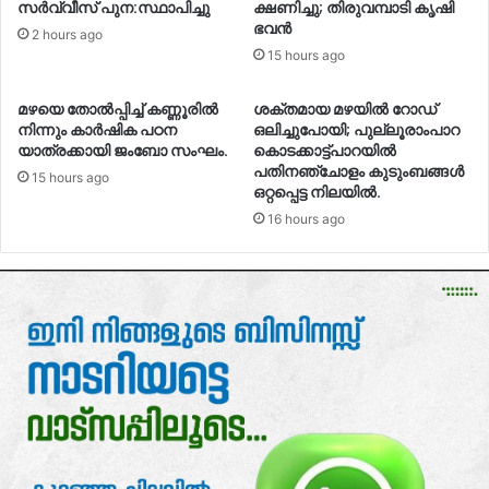
സർവ്വീസ് പുന:സ്ഥാപിച്ചു
ക്ഷണിച്ചു; തിരുവമ്പാടി കൃഷി
ഭവൻ
2 hours ago
15 hours ago
മഴയെ തോൽപ്പിച്ച് കണ്ണൂരിൽ
ശക്തമായ മഴയിൽ റോഡ്
നിന്നും കാർഷിക പഠന
ഒലിച്ചുപോയി; പുല്ലൂരാംപാറ
യാത്രക്കായി ജംബോ സംഘം.
കൊടക്കാട്ട്പാറയിൽ
പതിനഞ്ചോളം കുടുംബങ്ങൾ
15 hours ago
ഒറ്റപ്പെട്ട നിലയിൽ.
16 hours ago